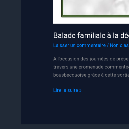
Balade familiale à la 
Laisser un commentaire
/
Non cla
A l’occasion des journées de préser
travers une promenade commentée a
bousbecquoise grâce à cette sortie 
Balade
Lire la suite »
familiale
à
la
découverte