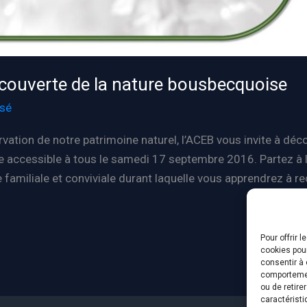
découverte de la nature bousbecquoise
ssé
vation de notre patrimoine naturel, l’ACEB vous invite à déc
ccessible à tous le samedi 17 septembre 2016. Partez à l
familiale et conviviale durant laquelle vous apprendrez à rec
Pour offrir 
cookies pour
consentir à 
comportement
ou de retire
caractéristi