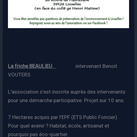
La friche BEAULIEU
intervenant Benoit
VOUTERS
L’association s’est inscrite auprès des intervenants
pour une démarche participative. Projet sur 10 ans.
7 Hectares acquis par l’EPF (ETS Public Foncier).
Pour quel avenir ? Habitat, école, artisanat et
pourquoi pas éco-quartier.