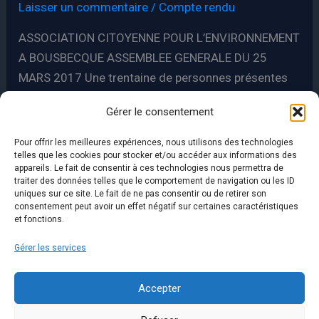
Laisser un commentaire
/
Compte rendu
ASSOCIATION CITOYENNE POUR L’ENVIRONNEMENT
A BOUSBECQUE ASSEMBLEE GENERALE DU 25
MARS 2017 Une trentaine de personnes présentes
dont un journaliste. (salle des jonquilles 10 h) Huit
Gérer le consentement
nouvelles adhésions Accueil et présentation de Mr
Marc VANSEVEREN L’A C E B, association
Pour offrir les meilleures expériences, nous utilisons des technologies
bousbecquoise, loi 1901, créée en mai 2016,
telles que les cookies pour stocker et/ou accéder aux informations des
appareils. Le fait de consentir à ces technologies nous permettra de
constituée d’un Conseil Collégial nommé pour un an
traiter des données telles que le comportement de navigation ou les ID
uniques sur ce site. Le fait de ne pas consentir ou de retirer son
[…]
consentement peut avoir un effet négatif sur certaines caractéristiques
et fonctions.
Compte-
Lire la suite »
Gérer les services
rendu
de
Accepter
l’Assemblée
Générale