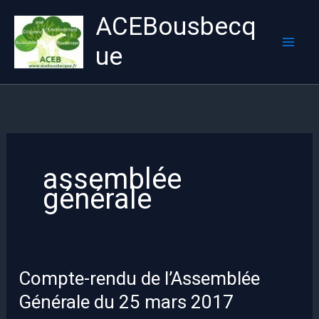
Aller
ACEBousbecq
au
contenu
ue
Mai
Men
assemblée
générale
Compte-rendu de l’Assemblée
Générale du 25 mars 2017